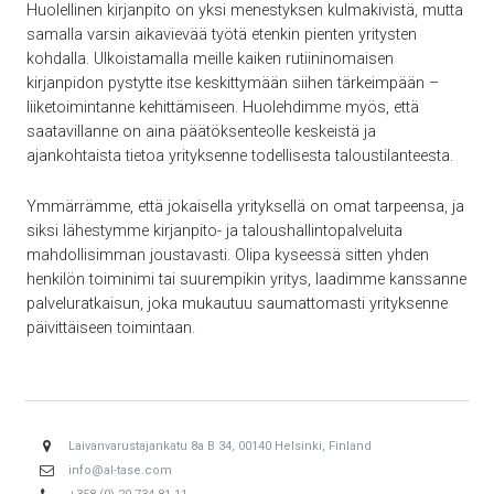
Huolellinen kirjanpito on yksi menestyksen kulmakivistä, mutta
samalla varsin aikavievää työtä etenkin pienten yritysten
kohdalla. Ulkoistamalla meille kaiken rutiininomaisen
kirjanpidon pystytte itse keskittymään siihen tärkeimpään –
liiketoimintanne kehittämiseen. Huolehdimme myös, että
saatavillanne on aina päätöksenteolle keskeistä ja
ajankohtaista tietoa yrityksenne todellisesta taloustilanteesta.
Ymmärrämme, että jokaisella yrityksellä on omat tarpeensa, ja
siksi lähestymme kirjanpito- ja taloushallintopalveluita
mahdollisimman joustavasti. Olipa kyseessä sitten yhden
henkilön toiminimi tai suurempikin yritys, laadimme kanssanne
palveluratkaisun, joka mukautuu saumattomasti yrityksenne
päivittäiseen toimintaan.
Laivanvarustajankatu 8a B 34, 00140 Helsinki, Finland
info@al-tase.com